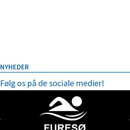
Send kopi til mig
NYHEDER
Følg os på de sociale medier!