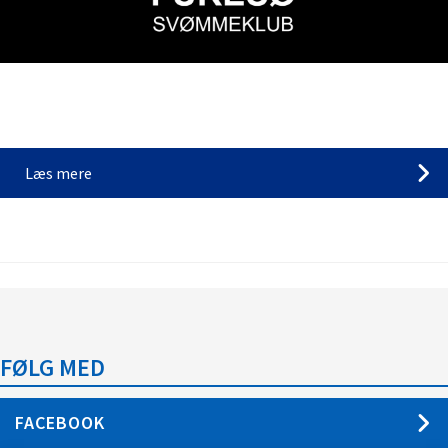
Nu kan du følge os på de sociale medier, og
følge med i vores hverdag i Furesø
Svømmeklub!
Læs mere
FØLG MED
FACEBOOK