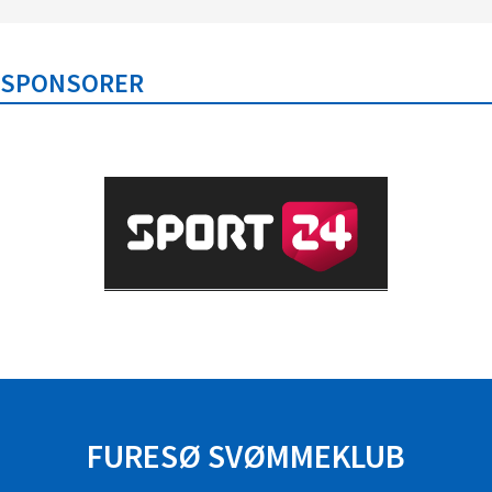
SPONSORER
FURESØ SVØMMEKLUB