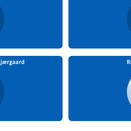
Kjærgaard
R