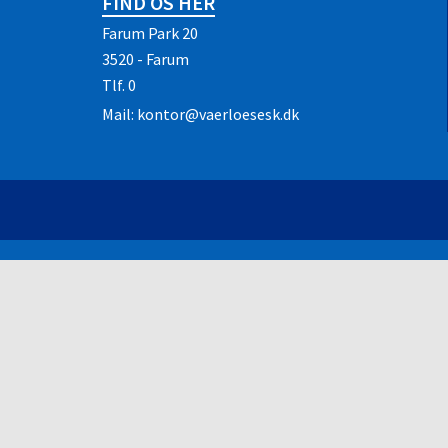
FIND OS HER
Farum Park 20
3520 - Farum
Tlf.
0
Mail:
kontor@vaerloesesk.dk