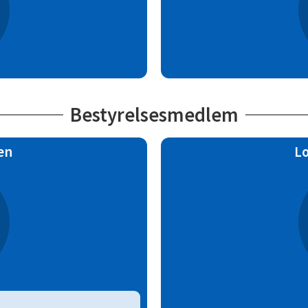
Bestyrelsesmedlem
en
L