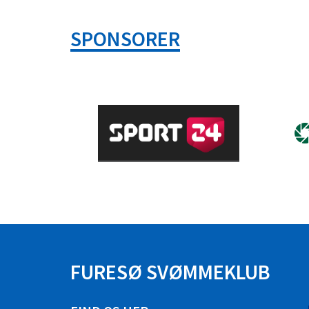
SPONSORER
FURESØ SVØMMEKLUB