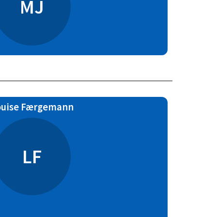
MJ
ouise Færgemann
LF