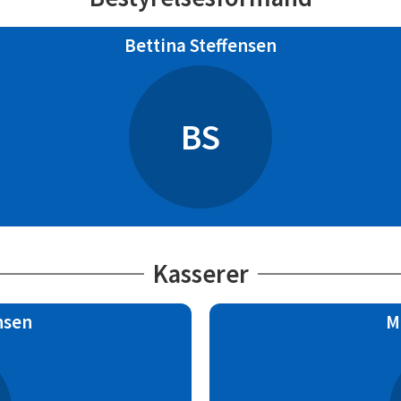
Bettina Steffensen
BS
Kasserer
nsen
M