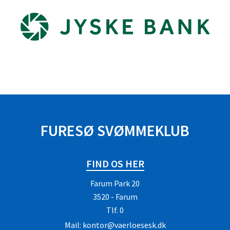
FURESØ SVØMMEKLUB
FIND OS HER
Farum Park 20
3520 - Farum
Tlf.
0
Mail:
kontor@vaerloesesk.dk