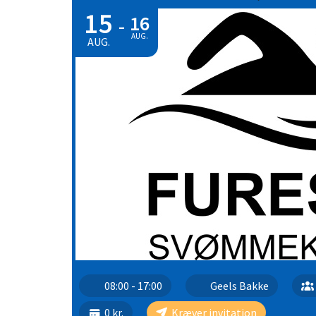
15
16
-
AUG.
AUG.
08:00 - 17:00
Geels Bakke
0 kr.
Kræver invitation