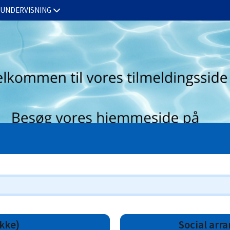
TUNDERVISNING
LUKKEDAGE
KALENDER
FOR ANSATTE
kke)
Social arr