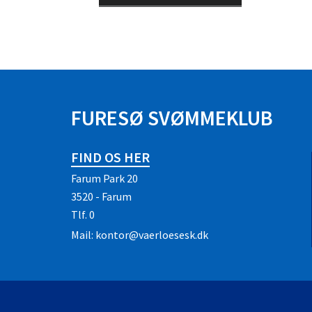
FURESØ SVØMMEKLUB
FIND OS HER
Farum Park 20
3520 - Farum
Tlf.
0
Mail:
kontor@vaerloesesk.dk