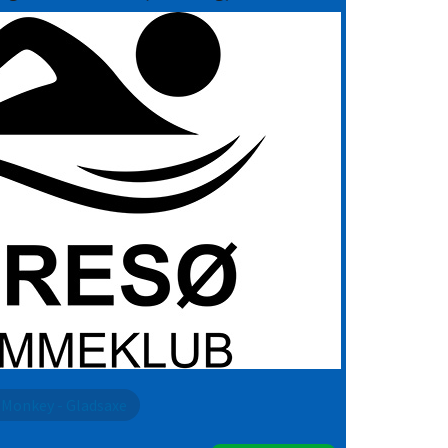
LOG IND
Monkey - Gladsaxe