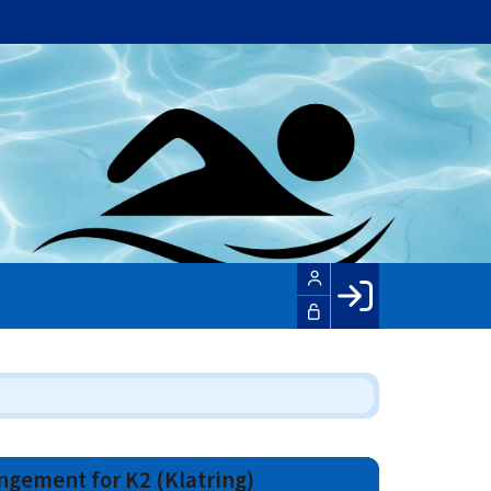
Facebook login
Husk mig
Glemt password
Opret profil
angement for K2 (Klatring)