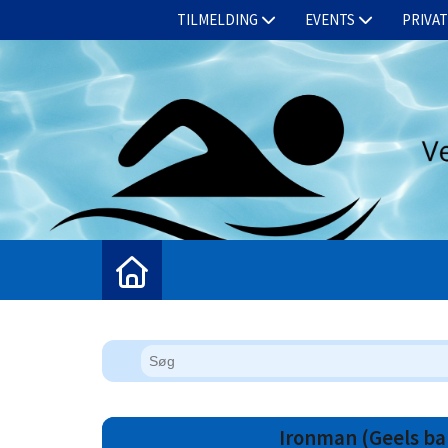
BETINGELSER
TILMELDING
SHOP
EVENTS
KONTAKT
PRIVA
Ironman (Geels ba