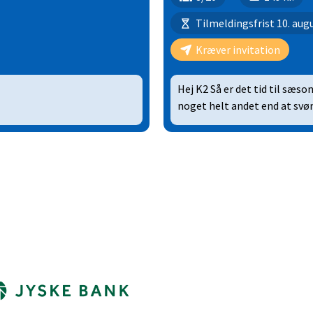
Tilmeldingsfrist 10. aug
Kræver invitation
Hej K2 Så er det tid til sæson
noget helt andet end at sv