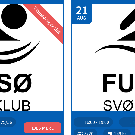
21
Tilmelding er slut
AUG.
25/56
16:00 - 19:00
Go
LÆS MERE
8/20
149 kr.