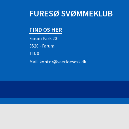
FURESØ SVØMMEKLUB
FIND OS HER
Farum Park 20
3520 - Farum
Tlf.
0
Mail:
kontor@vaerloesesk.dk