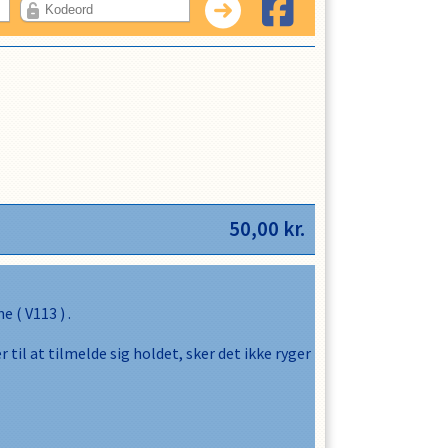
LOG IND
50,00
kr.
ne
(
V113
) .
 til at tilmelde sig holdet, sker det ikke ryger