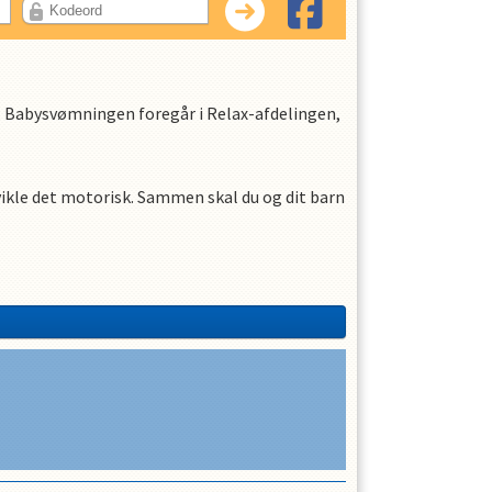
LOG IND
ng. Babysvømningen foregår i Relax-afdelingen,
vikle det motorisk. Sammen skal du og dit barn
 dele kan købes i svømmehallen.