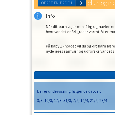
eller log in
Info
Når dit barn vejer min. 4 kg og navlen 
hvor vandet er 34 grader varmt. Vi er max
På baby 1 -holdet vil du og dit barn læ
nyde jeres samvær og udforske vandets
OPRET EN PROFIL
Barnet skal have en ledsager med i vande
Det er et krav fra svømmehallen, at b
Furesø Svømmeklub har mulighed for at
Der er undervisning følgende datoer:
Alder:
Fra ca. 2 - 6 mdr.
3/3, 10/3, 17/3, 31/3, 7/4, 14/4, 21/4, 28/4
Bassin
: Varmtvandsbassin (Relax-afd.),