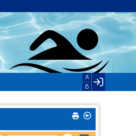
Facebook login
Husk mig
Glemt password
Opret profil