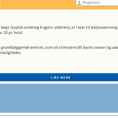
d
er lægt (typisk omkring 6 ugers-alderen), er I klar til babysvømni
. 10 pr. hold.
re grundlæggende øvelser, som vil stimulere dit barns sanser og ud
 muligheder.
t, som skal være fyldt 18 år.
arnet skal anvende svømmeble samt tætsluttende badebuks. Begge
LÆS MERE
 aflyse én undervisningsgang, uden refundering.
 vandtemp. 34 gr., vanddybde 120 cm