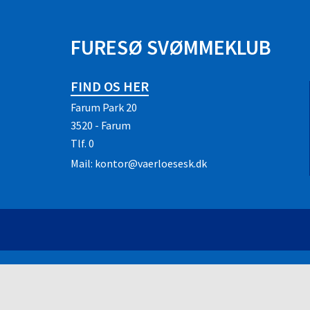
FURESØ SVØMMEKLUB
FIND OS HER
Farum Park 20
3520 - Farum
Tlf.
0
Mail:
kontor@vaerloesesk.dk