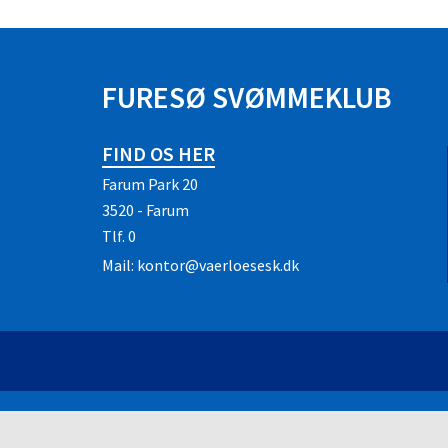
FURESØ SVØMMEKLUB
FIND OS HER
Farum Park 20
3520 - Farum
Tlf.
0
Mail:
kontor@vaerloesesk.dk