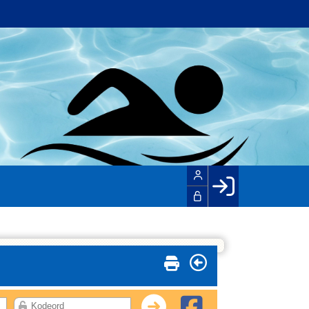
Facebook login
Husk mig
Glemt password
Opret profil