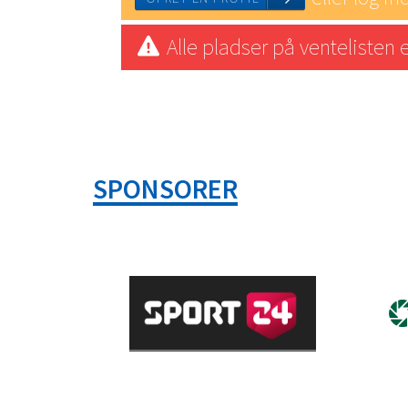
Alle pladser på ventelisten 
OPRET EN PROFIL
SPONSORER