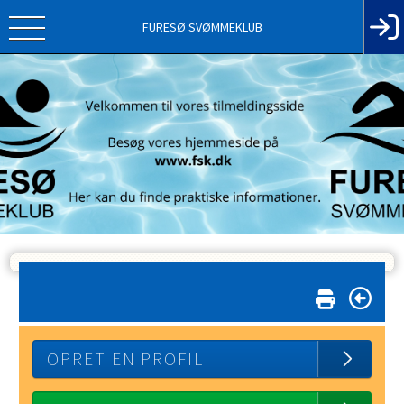
FURESØ SVØMMEKLUB
OPRET EN PROFIL