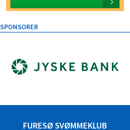
SPONSORER
FURESØ SVØMMEKLUB