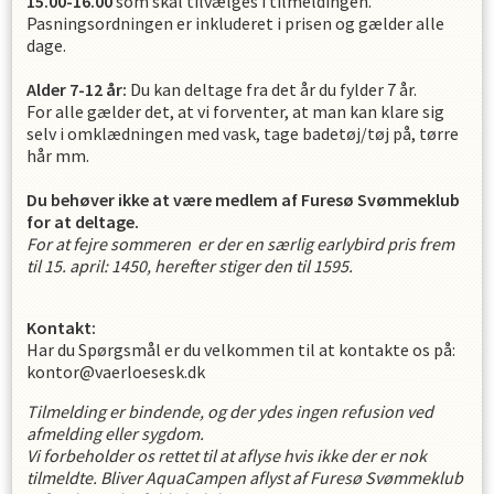
15.00-16.00
som skal tilvælges i tilmeldingen.
Pasningsordningen er inkluderet i prisen og gælder alle
dage.
Alder 7-12 år:
Du kan deltage fra det år du fylder 7 år.
For alle gælder det, at vi forventer, at man kan klare sig
selv i omklædningen med vask, tage badetøj/tøj på, tørre
hår mm.
Du behøver ikke at være medlem af Furesø Svømmeklub
for at
deltag
e
.
For at fejre sommeren er der en særlig earlybird pris frem
til 15. april: 1450, herefter stiger den til 1595.
Kontakt
:
Har du Spørgsmål er du velkommen til at kontakte os på:
kontor@vaerloesesk.dk
Tilmelding er bindende, og der ydes ingen refusion ved
afmelding eller sygdom.
Vi forbeholder os rettet til at aflyse hvis ikke der er nok
tilmeldte. Bliver AquaCampen aflyst af Furesø Svømmeklub