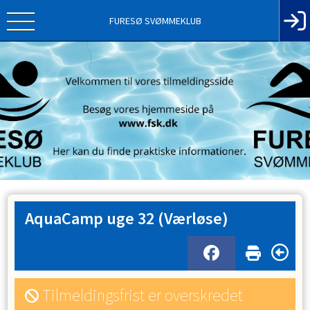
FURESØ SVØMMEKLUB
AquaCamp uge 32 (Værløse)
Tilmeldingsfrist er overskredet