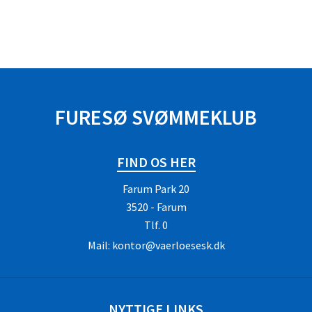
FURESØ SVØMMEKLUB
FIND OS HER
Farum Park 20
3520 - Farum
Tlf.
0
Mail:
kontor@vaerloesesk.dk
NYTTIGE LINKS